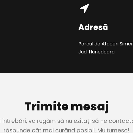
Adresă
Parcul de Afaceri Simer
Jud. Hunedoara
Trimite mesaj
 întrebări, va rugăm să nu ezitați să ne contact
răspunde cât mai curând posibil. Mulțumesc!