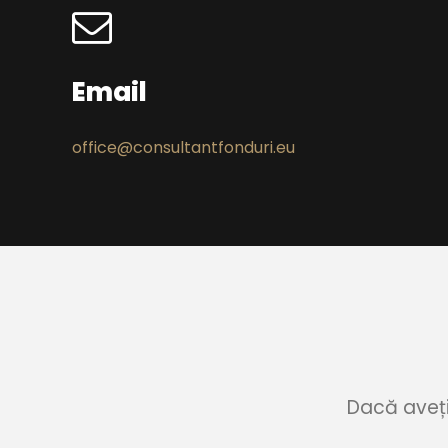
Email
office@consultantfonduri.eu
Dacă aveți