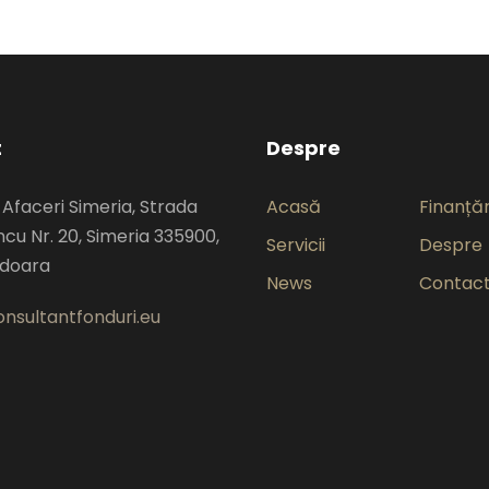
t
Despre
 Afaceri Simeria, Strada
Acasă
Finanțăr
cu Nr. 20, Simeria 335900,
Servicii
Despre
edoara
News
Contac
nsultantfonduri.eu