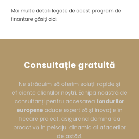
Mai multe detalii legate de acest program de
finanțare găsiți
aici.
Consultație gratuită
Ne străduim să oferim soluții rapide și
eficiente clienților noștri. Echipa noastră de
consultanți pentru accesarea
fondurilor
europene
aduce expertiză și inovație în
fiecare proiect, asigurând dominarea
proactivă în peisajul dinamic al afacerilor
de astăzi.