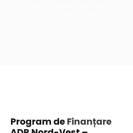
admin
•
Finanțări
,
Nord - Vest
•
ADR Nord-Vest
,
Depunere: 2024
,
Firme cu
vechime
•
no comments
Program de
Finanțare
ADR Nord-Vest –