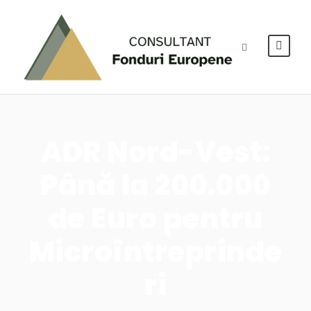
ADR Nord-Vest:
Până la 200.000
de Euro pentru
Microîntreprinde
ri