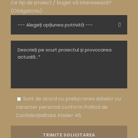
Ce tip de proiect / buget vă interesează?
(Obligatoriu)
Sunt de acord cu prelucrarea datelor cu
caracter personal conform Politicii de
Confidențialitate Atelier 46.