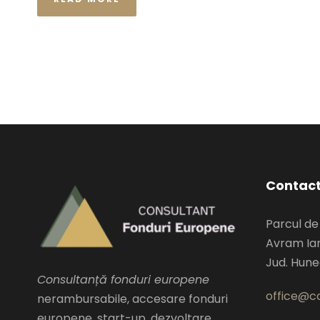
Contac
Parcul de
Avram Ian
Jud. Hun
Consultanță fonduri europene
office@co
nerambursabile, accesare fonduri
europene, start-up, dezvoltare