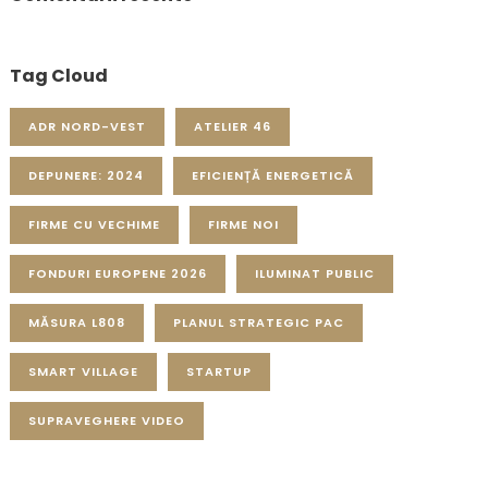
Tag Cloud
ADR NORD-VEST
ATELIER 46
DEPUNERE: 2024
EFICIENȚĂ ENERGETICĂ
FIRME CU VECHIME
FIRME NOI
FONDURI EUROPENE 2026
ILUMINAT PUBLIC
MĂSURA L808
PLANUL STRATEGIC PAC
SMART VILLAGE
STARTUP
SUPRAVEGHERE VIDEO