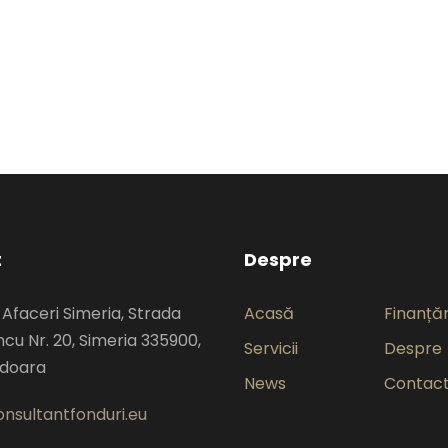
t
Despre
 Afaceri Simeria, Strada
Acasă
Finanțăr
cu Nr. 20, Simeria 335900,
Servicii
Despre
edoara
News
Contac
nsultantfonduri.eu