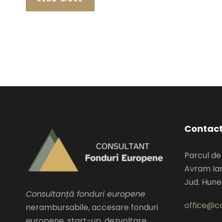
Contac
Parcul de
Avram Ian
Jud. Hun
Consultanță fonduri europene
office@co
nerambursabile, accesare fonduri
europene, start-up, dezvoltare