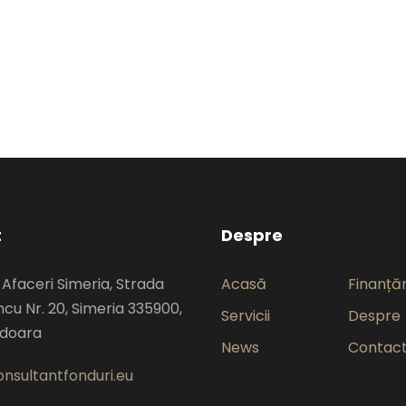
t
Despre
 Afaceri Simeria, Strada
Acasă
Finanțăr
cu Nr. 20, Simeria 335900,
Servicii
Despre
edoara
News
Contac
nsultantfonduri.eu