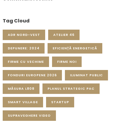
Tag Cloud
ADR NORD-VEST
ATELIER 46
DEPUNERE: 2024
EFICIENȚĂ ENERGETICĂ
FIRME CU VECHIME
FIRME NOI
FONDURI EUROPENE 2026
ILUMINAT PUBLIC
MĂSURA L808
PLANUL STRATEGIC PAC
SMART VILLAGE
STARTUP
SUPRAVEGHERE VIDEO