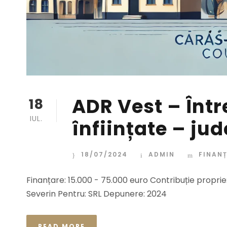
ADR Vest – Într
18
IUL.
înființate – ju
18/07/2024
ADMIN
FINANȚ
Finanțare: 15.000 - 75.000 euro Contribuție proprie:
Severin Pentru: SRL Depunere: 2024
READ MORE