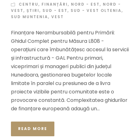
CENTRU
,
FINANȚĂRI
,
NORD - EST
,
NORD -
VEST
,
ȘTIRI
,
SUD - EST
,
SUD - VEST OLTENIA
,
SUD MUNTENIA
,
VEST
Finanțare Nerambursabilă pentru Primării:
Ghidul Complet pentru Măsura L808 -
operațiuni care îmbunătățesc accesul la servicii
și infrastructură - GAL Pentru primari,
viceprimari și manageri publici din județul
Hunedoara, gestionarea bugetelor locale
limitate în paralel cu presiunea de a livra
proiecte vizibile pentru comunitate este o
provocare constantă. Complexitatea ghidurilor
de finanțare europeană adaugă un...
READ MORE