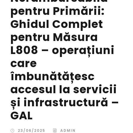
pentru Primării:
Ghidul Complet
pentru Măsura
L808 – operațiuni
care
îmbunătățesc
accesul la servicii
și infrastructură –
GAL
23/06/2025
ADMIN