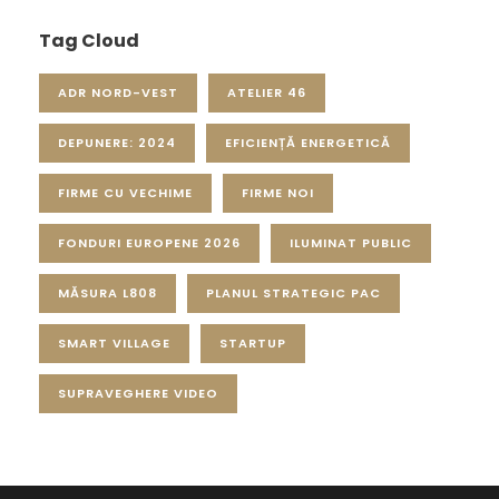
Tag Cloud
ADR NORD-VEST
ATELIER 46
DEPUNERE: 2024
EFICIENȚĂ ENERGETICĂ
FIRME CU VECHIME
FIRME NOI
FONDURI EUROPENE 2026
ILUMINAT PUBLIC
MĂSURA L808
PLANUL STRATEGIC PAC
SMART VILLAGE
STARTUP
SUPRAVEGHERE VIDEO